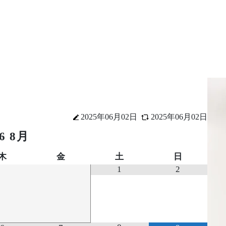
求
ア
ウンセリング予約
診
0-5810-2357
お
2025年06月02日
2025年06月02日
6
8月
木
金
土
日
1
2