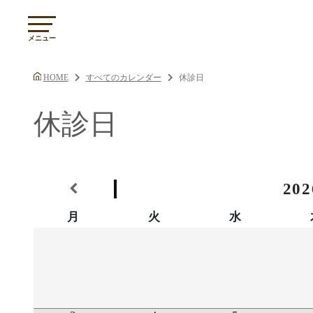
メニュー
無料カ
HOME
すべてのカレンダー
休診日
05
休診日
202
月
火
水